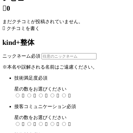

0
まだクチコミが投稿されていません。

クチコミを書く
kind+整体
ニックネーム
必須
※本名や誤解される名前はご遠慮ください。
技術満足度
必須
星の数をお選びください





接客コミュニケーション
必須
星の数をお選びください




