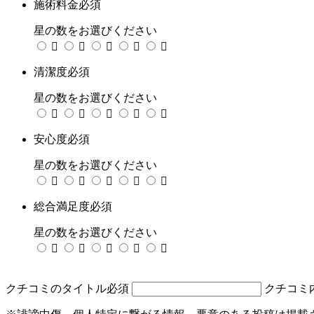
施術料金
必須
星の数をお選びください





清潔度
必須
星の数をお選びください





安心度
必須
星の数をお選びください





総合満足度
必須
星の数をお選びください





クチコミのタイトル
必須
クチコミ