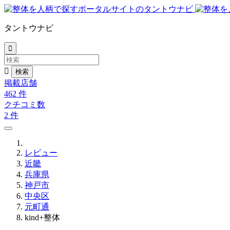
タントウナビ


掲載店舗
462
件
クチコミ数
2
件
レビュー
近畿
兵庫県
神戸市
中央区
元町通
kind+整体