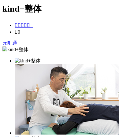
kind+整体





-

0
元町通