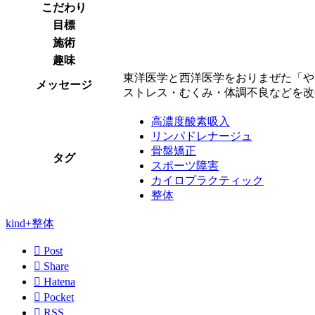
こだわり
目標
施術
趣味
東洋医学と西洋医学をおりまぜた「や
メッセージ
ストレス・むくみ・体調不良などを改
高濃度酸素吸入
リンパドレナージュ
骨盤矯正
タグ
スポーツ障害
カイロプラクティック
整体
kind+整体

Post

Share

Hatena

Pocket

RSS