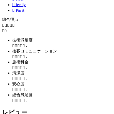

feedly

Pin it
総合得点
-






0
技術満足度





-
接客コミュニケーション





-
施術料金





-
清潔度





-
安心度





-
総合満足度





-
レビュー