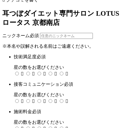
耳つぼダイエット専門サロン LOTUS
ロータス 京都南店
ニックネーム
必須
※本名や誤解される名前はご遠慮ください。
技術満足度
必須
星の数をお選びください





接客コミュニケーション
必須
星の数をお選びください





施術料金
必須
星の数をお選びください