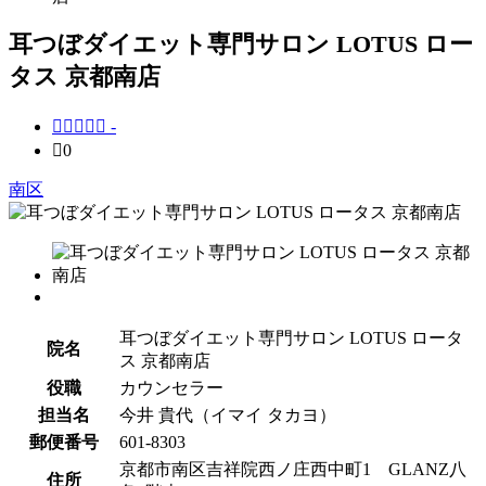
耳つぼダイエット専門サロン LOTUS ロー
タス 京都南店





-

0
南区
耳つぼダイエット専門サロン LOTUS ロータ
院名
ス 京都南店
役職
カウンセラー
担当名
今井 貴代（イマイ タカヨ）
郵便番号
601-8303
京都市南区吉祥院西ノ庄西中町1 GLANZ八
住所