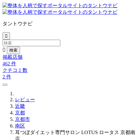
タントウナビ


掲載店舗
462
件
クチコミ数
2
件
レビュー
近畿
京都
京都市
南区
耳つぼダイエット専門サロン LOTUS ロータス 京都南
店