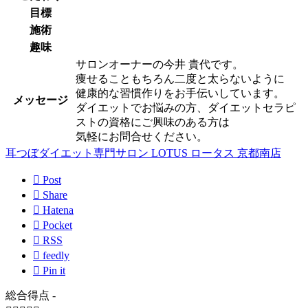
目標
施術
趣味
サロンオーナーの今井 貴代です。
痩せることもちろん二度と太らないように
健康的な習慣作りをお手伝いしています。
メッセージ
ダイエットでお悩みの方、ダイエットセラピ
ストの資格にご興味のある方は
気軽にお問合せください。
耳つぼダイエット専門サロン LOTUS ロータス 京都南店

Post

Share

Hatena

Pocket

RSS

feedly

Pin it
総合得点
-