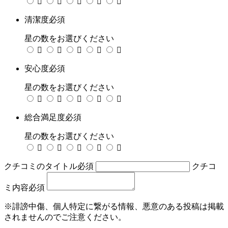





清潔度
必須
星の数をお選びください





安心度
必須
星の数をお選びください





総合満足度
必須
星の数をお選びください





クチコミのタイトル
必須
クチコ
ミ内容
必須
※誹謗中傷、個人特定に繋がる情報、悪意のある投稿は掲載
されませんのでご注意ください。