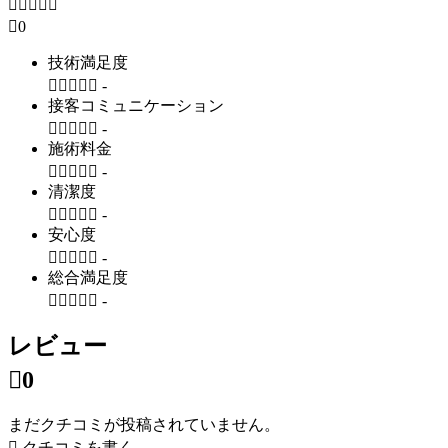






0
技術満足度





-
接客コミュニケーション





-
施術料金





-
清潔度





-
安心度





-
総合満足度





-
レビュー

0
まだクチコミが投稿されていません。

クチコミを書く