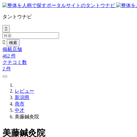
タントウナビ


掲載店舗
462
件
クチコミ数
2
件
レビュー
新潟県
燕市
中才
美藤鍼灸院
美藤鍼灸院