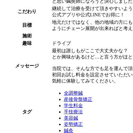
と思い鍼灸師になろうと決心しました
継続して治療を受けて頂きやすいよう
こだわり
公式アプリや公式LINEでお得に！
地元だけではなく、他の地域の方にも
目標
ようにチェーン展開が出来ればと考え
施術
趣味
ドライブ
最初は誰しもがここで大丈夫かな？
とか興味があるけど…と言う方がほと
メッセージ
当院では、そんな方でも足を運んで頂
初回お試し料金を設定させていただい
気軽に体験してみてください。
全調整鍼
産後骨盤矯正
学生料金
タグ
手技療法
美容鍼
姿勢矯正
鍼灸