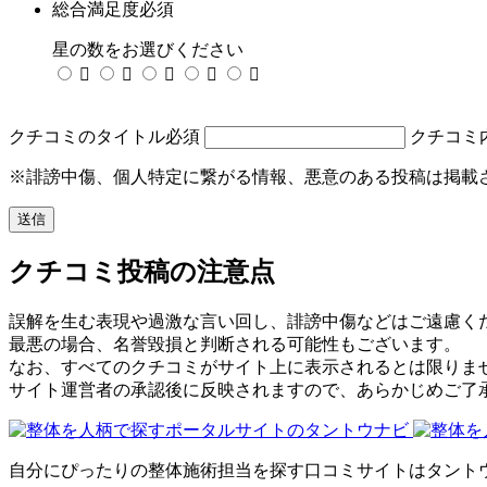
総合満足度
必須
星の数をお選びください





クチコミのタイトル
必須
クチコミ
※誹謗中傷、個人特定に繋がる情報、悪意のある投稿は掲載
クチコミ投稿の注意点
誤解を生む表現や過激な言い回し、誹謗中傷などはご遠慮く
最悪の場合、名誉毀損と判断される可能性もございます。
なお、すべてのクチコミがサイト上に表示されるとは限りま
サイト運営者の承認後に反映されますので、あらかじめご了
自分にぴったりの整体施術担当を探す口コミサイトはタント