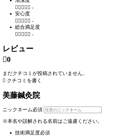
清潔度





-
安心度





-
総合満足度





-
レビュー

0
まだクチコミが投稿されていません。

クチコミを書く
美藤鍼灸院
ニックネーム
必須
※本名や誤解される名前はご遠慮ください。
技術満足度
必須