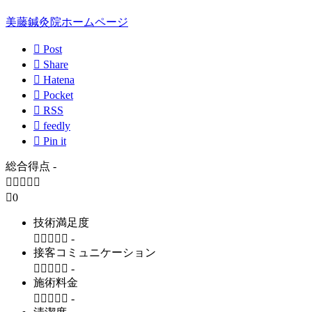
美藤鍼灸院ホームページ

Post

Share

Hatena

Pocket

RSS

feedly

Pin it
総合得点
-






0
技術満足度





-
接客コミュニケーション





-
施術料金





-