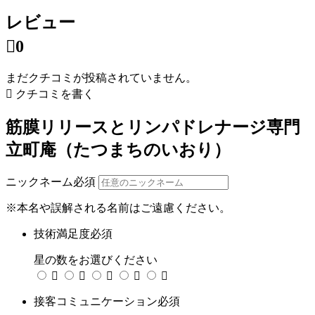
レビュー

0
まだクチコミが投稿されていません。

クチコミを書く
筋膜リリースとリンパドレナージ専門
立町庵（たつまちのいおり）
ニックネーム
必須
※本名や誤解される名前はご遠慮ください。
技術満足度
必須
星の数をお選びください





接客コミュニケーション
必須