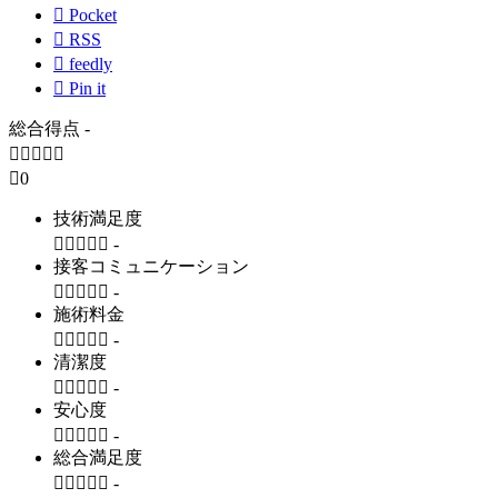

Pocket

RSS

feedly

Pin it
総合得点
-






0
技術満足度





-
接客コミュニケーション





-
施術料金





-
清潔度





-
安心度





-
総合満足度





-