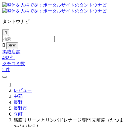
タントウナビ


掲載店舗
462
件
クチコミ数
2
件
レビュー
中部
長野
長野市
立町
筋膜リリースとリンパドレナージ専門 立町庵（たつま
ちのいおり）