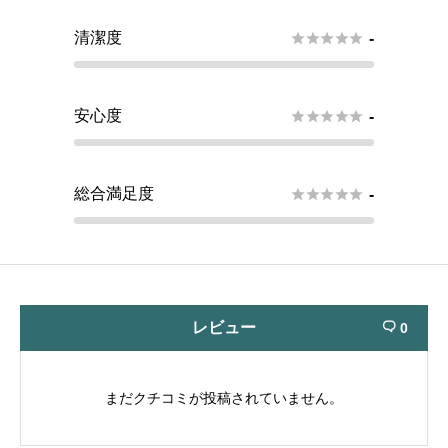
清潔度





-
安心度





-
総合満足度





-
レビュー
0

まだクチコミが投稿されていません。