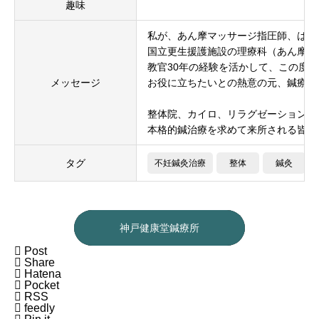
趣味
私が、あん摩マッサージ指圧師、はり
国立更生援護施設の理療科（あん摩マ
教官30年の経験を活かして、この度
メッセージ
お役に立ちたいとの熱意の元、鍼療所
整体院、カイロ、リラグゼーションな
本格的鍼治療を求めて来所される皆様
タグ
不妊鍼灸治療
整体
鍼灸
神戸健康堂鍼療所

Post

Share

Hatena

Pocket

RSS

feedly