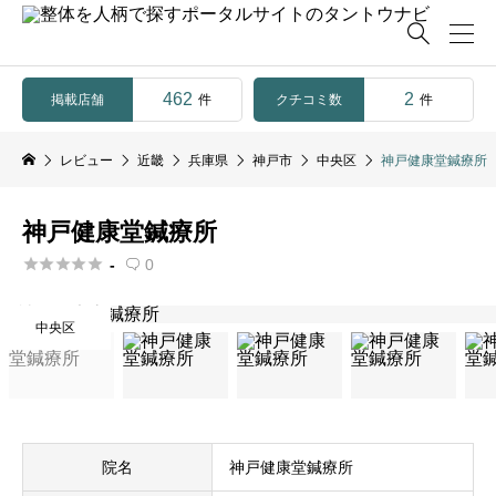

462
2
掲載店舗
クチコミ数
件
件
レビュー
近畿
兵庫県
神戸市
中央区
神戸健康堂鍼療所
神戸健康堂鍼療所





-
0

中央区
院名
神戸健康堂鍼療所