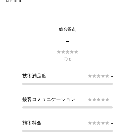

Pin it
総合得点
-





0

技術満足度





-
接客コミュニケーション





-
施術料金





-