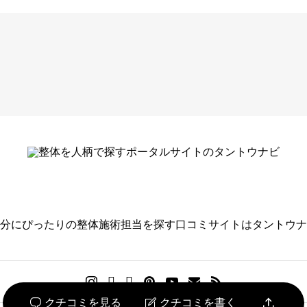
必須
る名前はご遠慮ください。
分にぴったりの整体施術担当を探す口コミサイトはタントウナ





選びください

クチコミを見る
クチコミを書く

