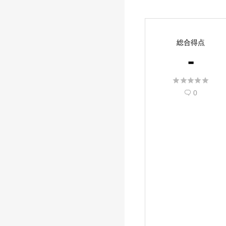
総合得点
-





0
