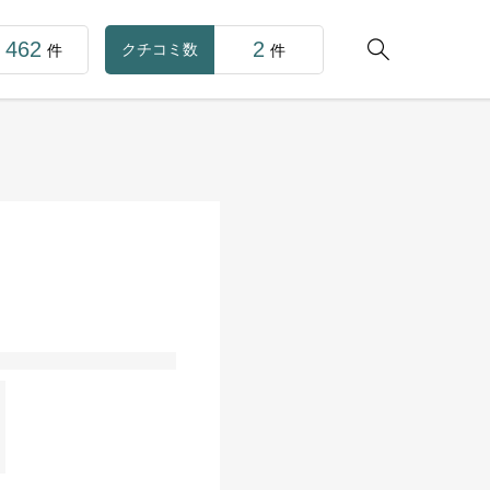
462
2

クチコミ数
件
件