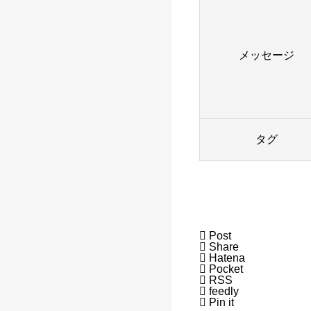
メッセージ
タグ

Post

Share

Hatena

Pocket

RSS

feedly

Pin it