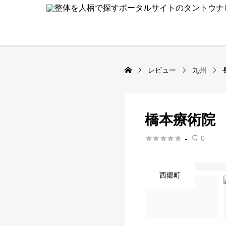
レビュー
九州
橋本療術院





0
-

西郷町