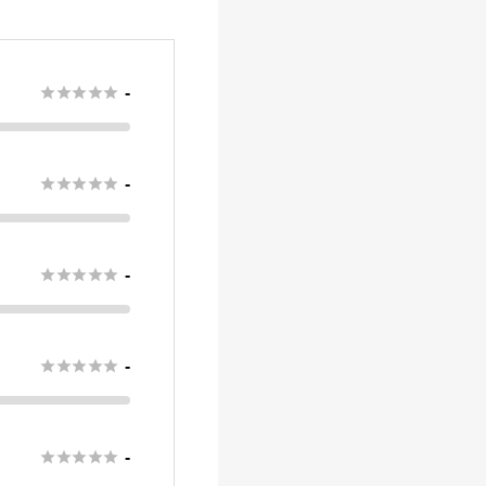





-





-





-





-





-