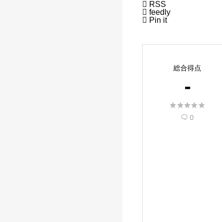

RSS

feedly

Pin it
総合得点
-





0
