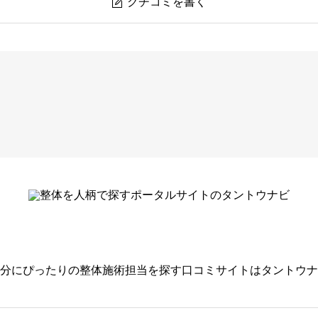
クチコミを書く

ウインターナショナル
必須
る名前はご遠慮ください。
分にぴったりの整体施術担当を探す口コミサイトはタントウナ





選びください