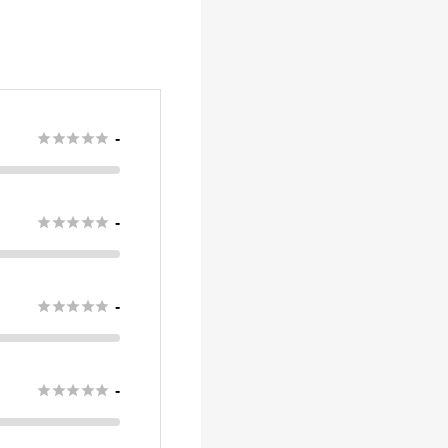





-





-





-





-