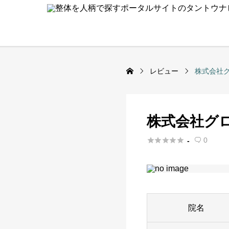
レビュー
株式会社
株式会社グ





0
-

院名