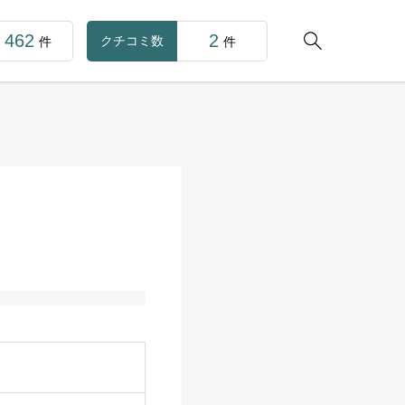
462
2

クチコミ数
件
件