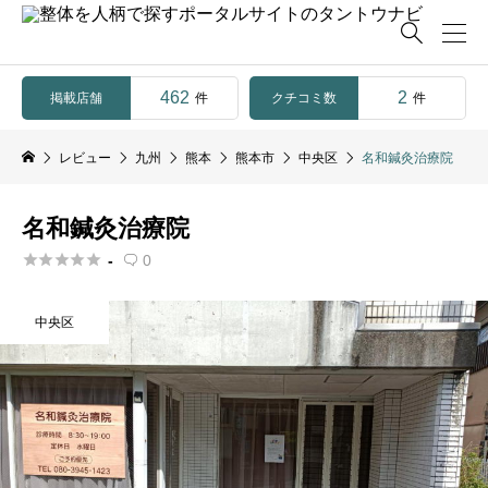

462
2
掲載店舗
クチコミ数
件
件
レビュー
九州
熊本
熊本市
中央区
名和鍼灸治療院
名和鍼灸治療院





-
0

中央区