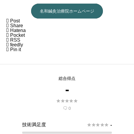
名和鍼灸治療院ホームページ

Post

Share

Hatena

Pocket

RSS

feedly

Pin it
総合得点
-





0

技術満足度





-