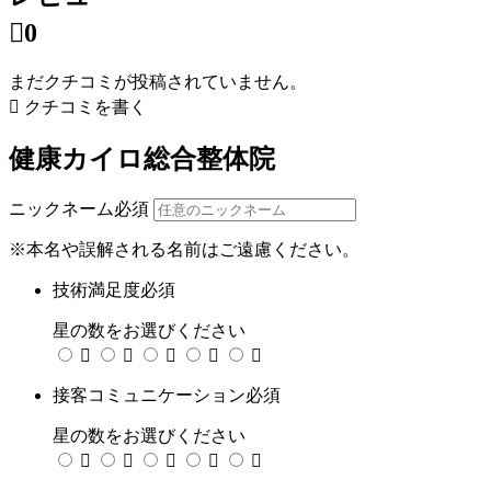

0
まだクチコミが投稿されていません。

クチコミを書く
健康カイロ総合整体院
ニックネーム
必須
※本名や誤解される名前はご遠慮ください。
技術満足度
必須
星の数をお選びください





接客コミュニケーション
必須
星の数をお選びください




