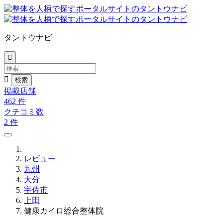
タントウナビ


掲載店舗
462
件
クチコミ数
2
件
レビュー
九州
大分
宇佐市
上田
健康カイロ総合整体院