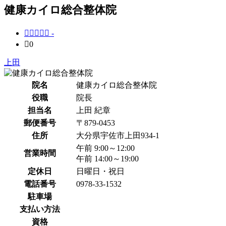
健康カイロ総合整体院





-

0
上田
院名
健康カイロ総合整体院
役職
院長
担当名
上田 紀章
郵便番号
〒879-0453
住所
大分県宇佐市上田934-1
午前 9:00～12:00
営業時間
午前 14:00～19:00
定休日
日曜日・祝日
電話番号
0978-33-1532
駐車場
支払い方法
資格