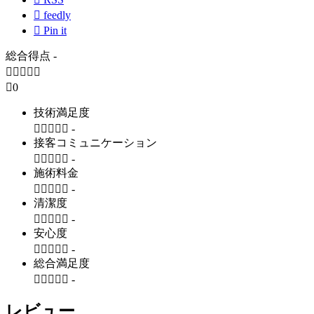

feedly

Pin it
総合得点
-






0
技術満足度





-
接客コミュニケーション





-
施術料金





-
清潔度





-
安心度





-
総合満足度





-
レビュー