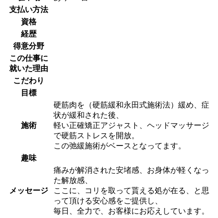
支払い方法
資格
経歴
得意分野
この仕事に
就いた理由
こだわり
目標
硬筋肉を（硬筋緩和永田式施術法）緩め、症
状が緩和された後、
施術
軽い正確矯正アジャスト、ヘッドマッサージ
で硬筋ストレスを開放。
この弛緩施術がベースとなってます。
趣味
痛みが解消された安堵感、お身体が軽くなっ
た解放感、
メッセージ
ここに、コリを取って貰える処が在る、と思
って頂ける安心感をご提供し、
毎日、全力で、お客様にお応えしています。