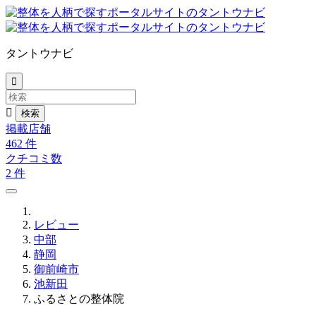
タントウナビ


掲載店舗
462
件
クチコミ数
2
件
レビュー
中部
静岡
御前崎市
池新田
ふるさとの整体院