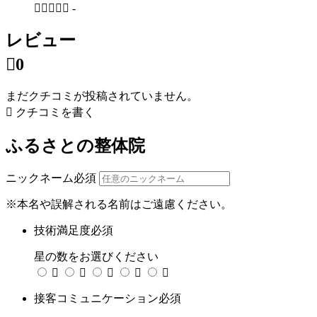





-
レビュー

0
まだクチコミが投稿されていません。

クチコミを書く
ふるさとの整体院
ニックネーム
必須
※本名や誤解される名前はご遠慮ください。
技術満足度
必須
星の数をお選びください





接客コミュニケーション
必須