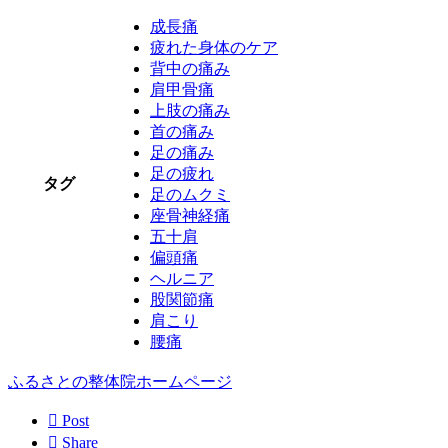
成長痛
疲れた身体のケア
背中の痛み
肩甲骨痛
上肢の痛み
首の痛み
足の痛み
足の疲れ
タグ
足のムクミ
座骨神経痛
五十肩
偏頭痛
ヘルニア
股関節痛
肩こり
腰痛
ふるさとの整体院ホームページ

Post

Share