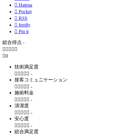

Hatena

Pocket

RSS

feedly

Pin it
総合得点
-






0
技術満足度





-
接客コミュニケーション





-
施術料金





-
清潔度





-
安心度





-
総合満足度