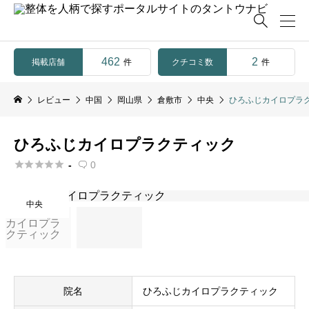

462
2
掲載店舗
クチコミ数
件
件
レビュー
中国
岡山県
倉敷市
中央
ひろふじカイロプラ
ひろふじカイロプラクティック





-
0

中央
院名
ひろふじカイロプラクティック