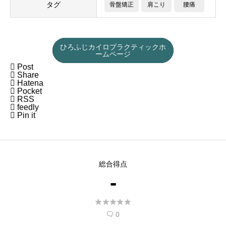
タグ
骨盤矯正
肩こり
腰痛
ひろふじカイロプラクティックホ
ームページ

Post

Share

Hatena

Pocket

RSS

feedly

Pin it
総合得点
-





0
