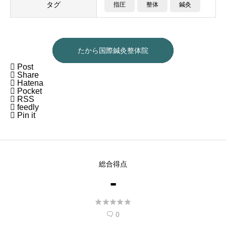
タグ
指圧
整体
鍼灸
たから国際鍼灸整体院

Post

Share

Hatena

Pocket

RSS

feedly

Pin it
総合得点
-





0
