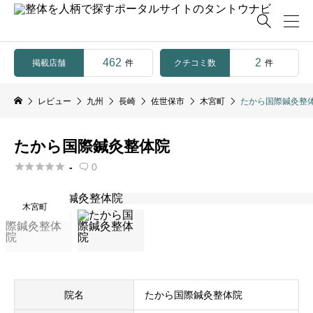

462
2
掲載店舗
クチコミ数
件
件
レビュー
九州
長崎
佐世保市
木宮町
たから国際鍼灸整
たから国際鍼灸整体院





-
0

木宮町
院名
たから国際鍼灸整体院