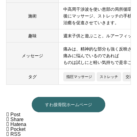
中高周干渉波を使い患部の局所循環を
施術
後にマッサージ、ストレッチの手枝を
治癒を促進させていきます。
趣味
週末子供と遊ぶこと。ルアーフィッシ
痛みは、精神的な部分も強く反映され
メッセージ
痛みに悩んでいるのであれば
ものは試しにと軽い気持ちで是非ご来
タグ
指圧マッサージ
ストレッチ
交通事
すわ接骨院ホームページ

Post

Share

Hatena

Pocket

RSS