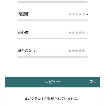
清潔度





-
安心度





-
総合満足度





-
レビュー
0

まだクチコミが投稿されていません。