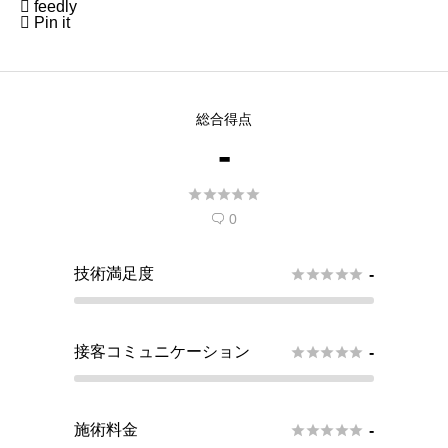

feedly

Pin it
総合得点
-





0

技術満足度





-
接客コミュニケーション





-
施術料金





-