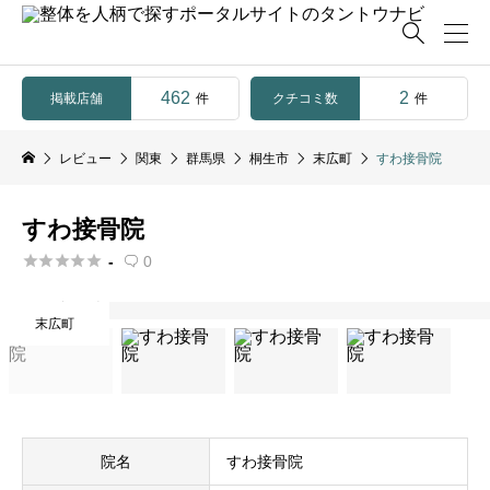

462
2
掲載店舗
クチコミ数
件
件
レビュー
関東
群馬県
桐生市
末広町
すわ接骨院
すわ接骨院





-
0

末広町
院名
すわ接骨院