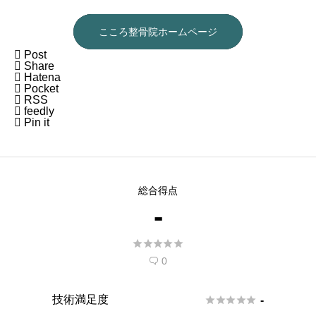
こころ整骨院ホームページ

Post

Share

Hatena

Pocket

RSS

feedly

Pin it
総合得点
-





0

技術満足度





-