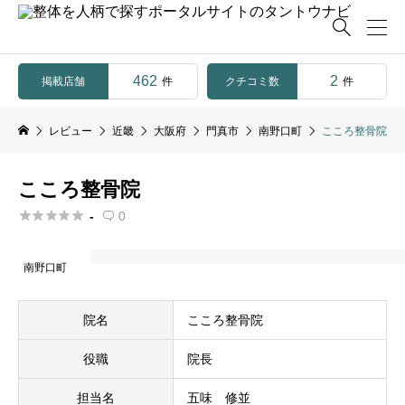

462
2
掲載店舗
クチコミ数
件
件
レビュー
近畿
大阪府
門真市
南野口町
こころ整骨院
こころ整骨院





-
0

南野口町
院名
こころ整骨院
役職
院長
担当名
五味 修並