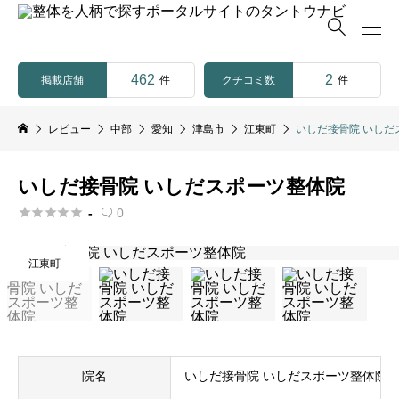

462
2
掲載店舗
クチコミ数
件
件
レビュー
中部
愛知
津島市
江東町
いしだ接骨院 いしだ
いしだ接骨院 いしだスポーツ整体院





-
0

江東町
院名
いしだ接骨院 いしだスポーツ整体院