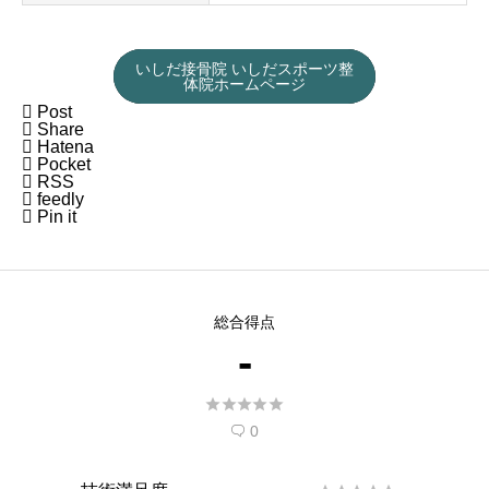
いしだ接骨院 いしだスポーツ整
体院ホームページ

Post

Share

Hatena

Pocket

RSS

feedly

Pin it
総合得点
-





0
