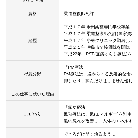
支払い方法
資格
柔道整復師免許
平成１７年 米田柔整専門学校卒業
平成１７年 柔道整復師免許(国家資格)取
経歴
平成１７年 小林クリニック勤務(リハビ
平成２１年 津島市で接骨院を開院
平成22年 PST(無痛ゆらし療法)を学
「PM療法」
得意分野
PM療法は、脳からくる反射的な命令
押したり、揉んだりはしません優しく
この仕事に就いた理由
「氣功療法」
こだわり
氣功療法は、氣(エネルギー)を利用し
氣の流れを改善し、人体のエネルギー
できるだけ早く治るように