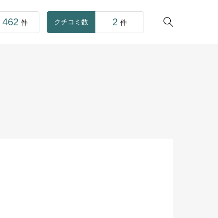
462
2

クチコミ数
件
件