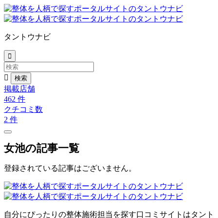
タントウナビ


掲載店舗
462
件
クチコミ数
2
件
女池の記事一覧
登録されている記事はございません。
自分にぴったりの整体施術担当を探す口コミサイトはタント