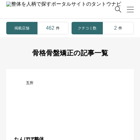

462
2
掲載店舗
クチコミ数
件
件
骨格骨盤矯正の記事一覧
五所
たんぽぽ整体