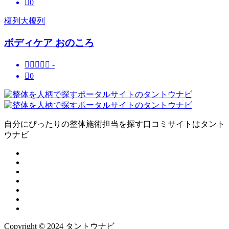

0
榎列大榎列
ボディケア おのころ





-

0
自分にぴったりの整体施術担当を探す口コミサイトはタント
ウナビ
Copyright © 2024 タントウナビ