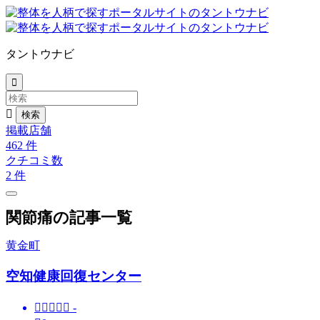
タントウナビ


掲載店舗
462
件
クチコミ数
2
件
関節痛の記事一覧
黄金町
空知健康回復センター





-