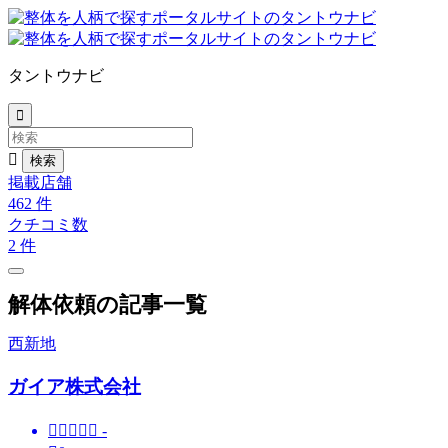
タントウナビ


掲載店舗
462
件
クチコミ数
2
件
解体依頼の記事一覧
西新地
ガイア株式会社





-