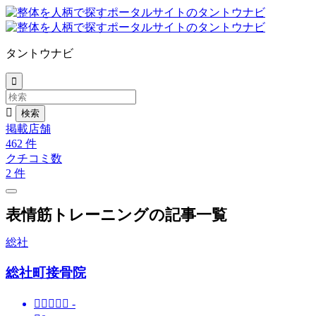
タントウナビ


掲載店舗
462
件
クチコミ数
2
件
表情筋トレーニングの記事一覧
総社
総社町接骨院





-