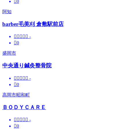

0
阿知
barber毛美刈 倉敷駅前店





-

0
盛岡市
中央通り鍼灸整骨院





-

0
高岡市昭和町
ＢＯＤＹＣＡＲＥ





-

0