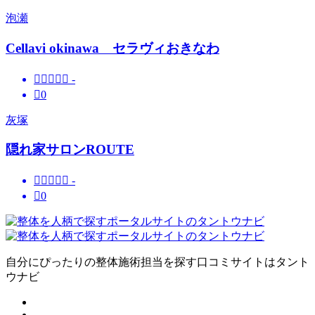
泡瀬
Cellavi okinawa セラヴィおきなわ





-

0
灰塚
隠れ家サロンROUTE





-

0
自分にぴったりの整体施術担当を探す口コミサイトはタント
ウナビ