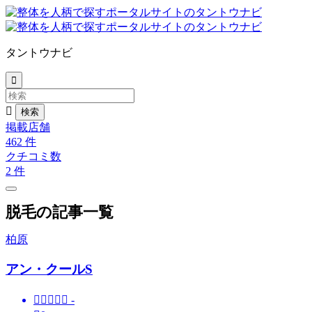
タントウナビ


掲載店舗
462
件
クチコミ数
2
件
脱毛の記事一覧
柏原
アン・クールS





-