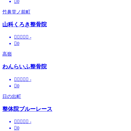

0
竹鼻堂ノ前町
山科くろき整骨院





-

0
高嶺
わんらいふ整骨院





-

0
日の出町
整体院ブルーレース





-

0