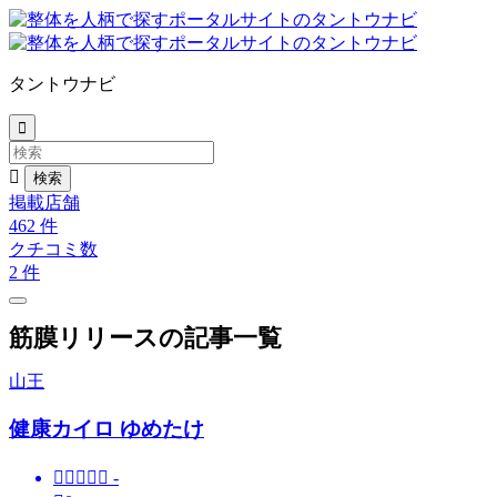
タントウナビ


掲載店舗
462
件
クチコミ数
2
件
筋膜リリースの記事一覧
山王
健康カイロ ゆめたけ





-