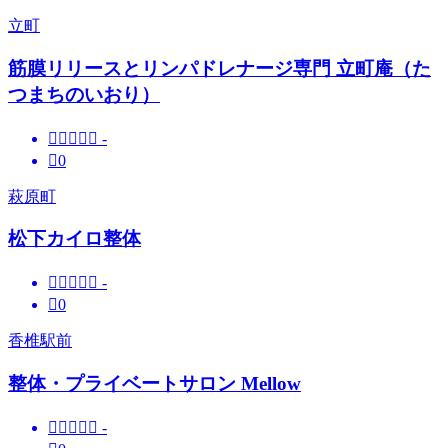
立町
筋膜リリースとリンパドレナージ専門 立町庵（た
つまちのいおり）





-

0
萩原町
松下カイロ整体





-

0
香椎駅前
整体・プライベートサロン Mellow





-