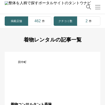

462
2
掲載店舗
クチコミ数
件
件
着物レンタルの記事一覧
田中町
着物コンサルタント香琳