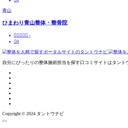

0
青山
ひまわり青山整体・整骨院





-

0
自分にぴったりの整体施術担当を探す口コミサイトはタント
Copyright © 2024 タントウナビ