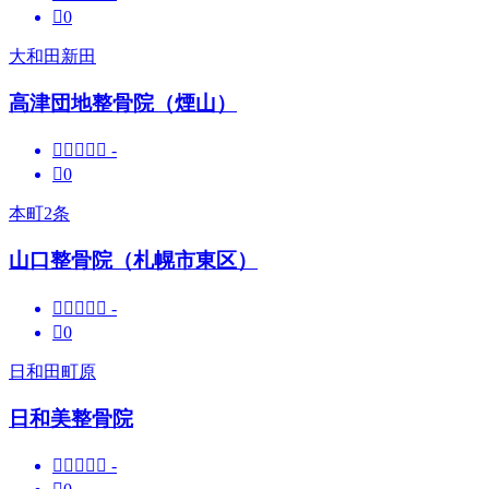

0
大和田新田
高津団地整骨院（煙山）





-

0
本町2条
山口整骨院（札幌市東区）





-

0
日和田町原
日和美整骨院





-