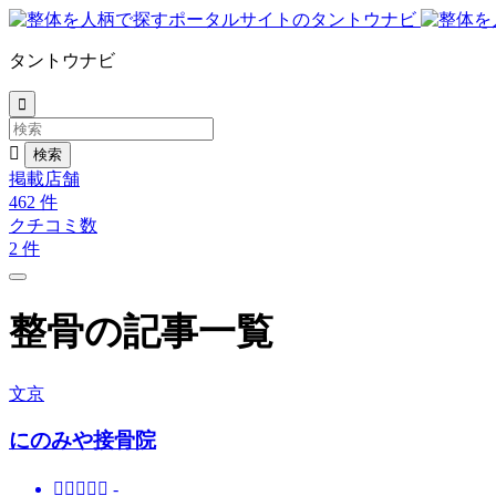
タントウナビ


掲載店舗
462
件
クチコミ数
2
件
整骨の記事一覧
文京
にのみや接骨院





-