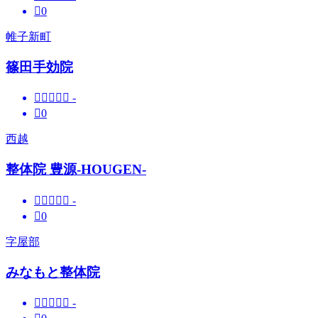

0
帷子新町
篠田手効院





-

0
西越
整体院 豊源-HOUGEN-





-

0
字屋部
みなもと整体院





-