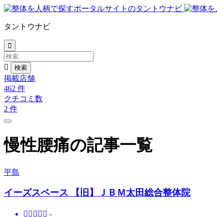
タントウナビ


掲載店舗
462
件
クチコミ数
2
件
慢性腰痛の記事一覧
平島
イーズスペース 【旧】ＪＢＭ太田総合整体院





-