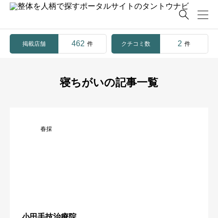

462
2
掲載店舗
クチコミ数
件
件
寝ちがいの記事一覧
春採
小田手技治療院