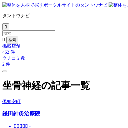
タントウナビ


掲載店舗
462
件
クチコミ数
2
件
坐骨神経の記事一覧
倶知安町
鎌田針灸治療院





-