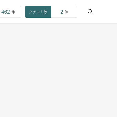
462
2

クチコミ数
件
件