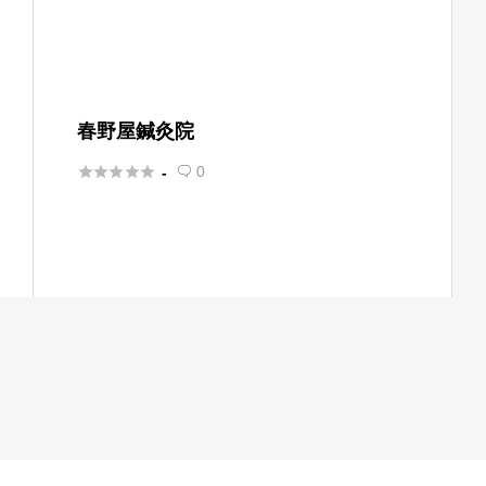
春野屋鍼灸院





0
-
