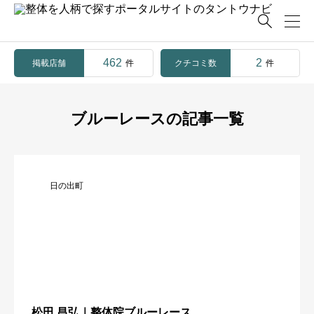

462
2
掲載店舗
クチコミ数
件
件
ブルーレースの記事一覧
日の出町
松田 昌弘｜整体院ブルーレース