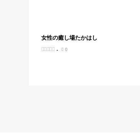
女性の癒し場たかはし





0
-
