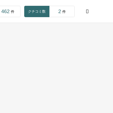
462
2

クチコミ数
件
件