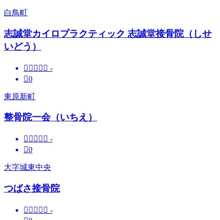
白鳥町
志誠堂カイロプラクティック 志誠堂接骨院（しせ
いどう）





-

0
東原新町
整骨院一会（いちえ）





-

0
大字城東中央
つばさ接骨院





-