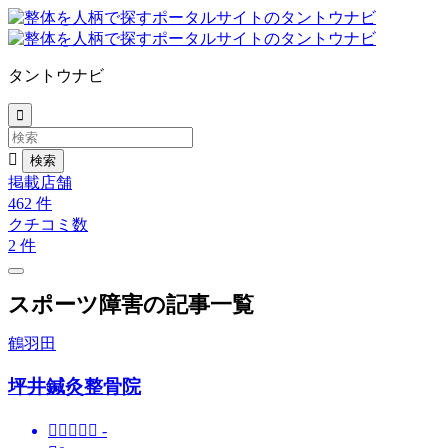
タントウナビ


掲載店舗
462
件
クチコミ数
2
件
スポーツ障害の記事一覧
鶴羽田
坪井鍼灸整骨院





-