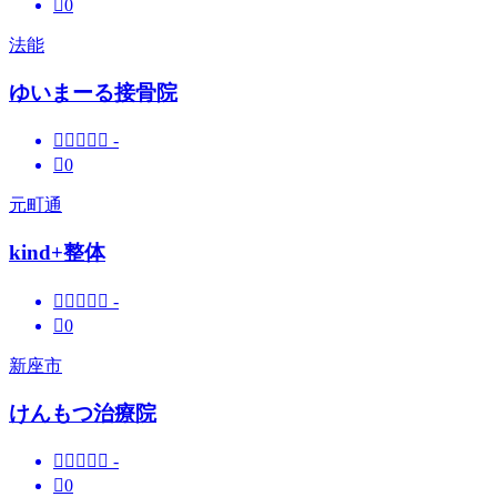

0
法能
ゆいまーる接骨院





-

0
元町通
kind+整体





-

0
新座市
けんもつ治療院





-

0