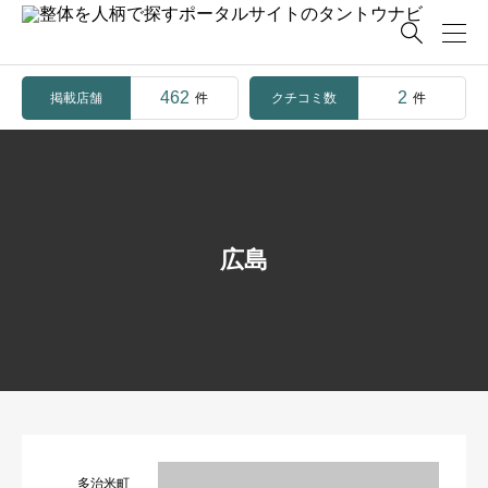

462
2
掲載店舗
クチコミ数
件
件
広島
多治米町