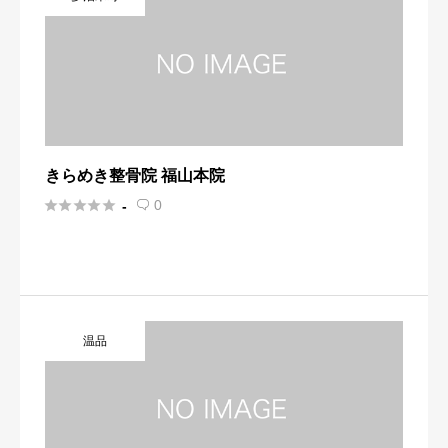
きらめき整骨院 福山本院





0
-

温品