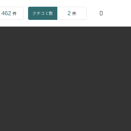
462
2

クチコミ数
件
件