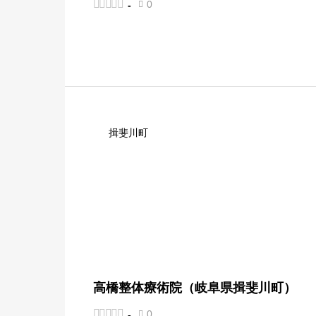





0
-

揖斐川町
高橋整体療術院（岐阜県揖斐川町）





0
-
