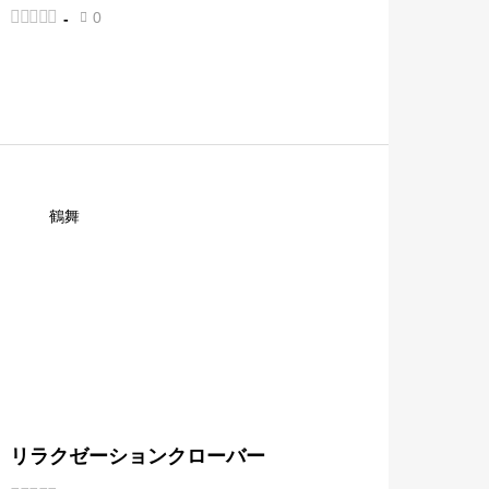





0
-

鶴舞
リラクゼーションクローバー