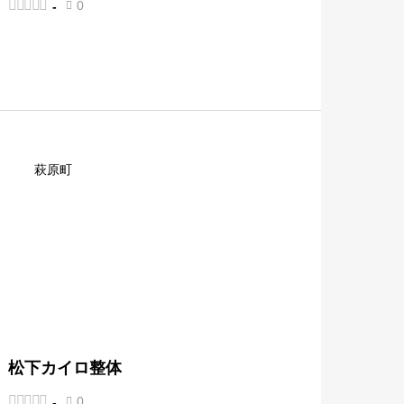





0
-

萩原町
松下カイロ整体





0
-
