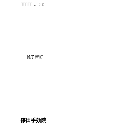





0
-

帷子新町
篠田手効院