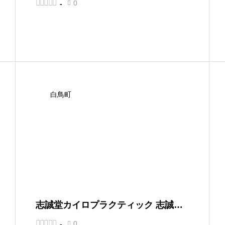





0
-

白鳥町
志誠堂カイロプラクティック 志誠堂
接骨院（しせいどう）





0
-
