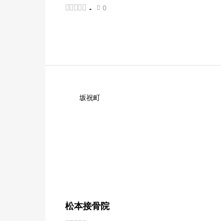
ール





0
-

坂祝町
松本接骨院