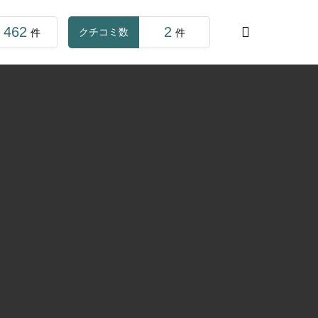
462
2

クチコミ数
件
件