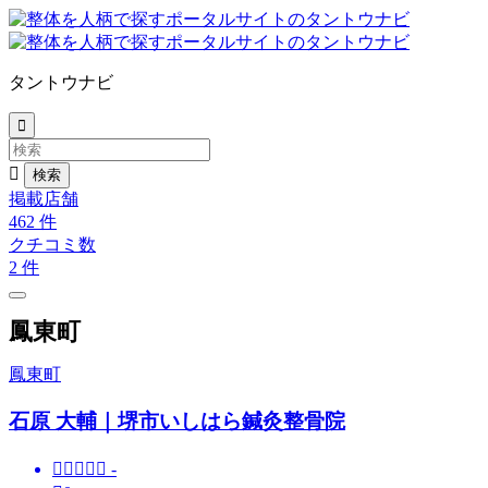
タントウナビ


掲載店舗
462
件
クチコミ数
2
件
鳳東町
鳳東町
石原 大輔｜堺市いしはら鍼灸整骨院





-