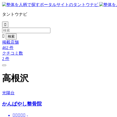
タントウナビ


掲載店舗
462
件
クチコミ数
2
件
高根沢
光陽台
かんばやし整骨院





-