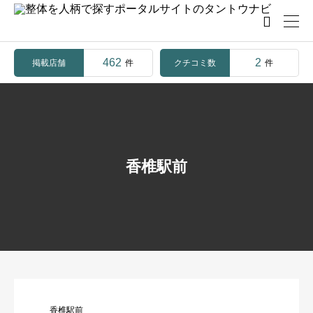

462
2
掲載店舗
クチコミ数
件
件
香椎駅前
香椎駅前