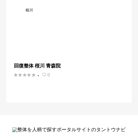
桜川
回復整体 桜川 青森院





0
-
