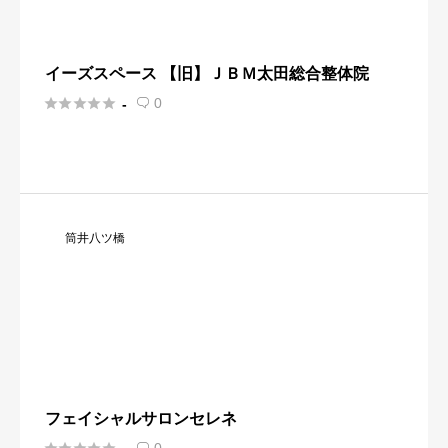
イーズスペース 【旧】ＪＢＭ太田総合整体院





0
-

筒井八ツ橋
フェイシャルサロンセレネ