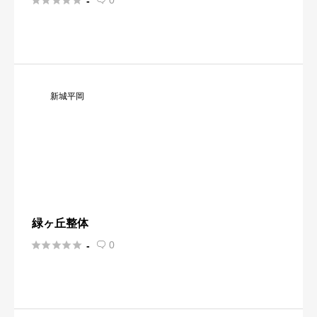





0
-

新城平岡
緑ヶ丘整体





0
-
