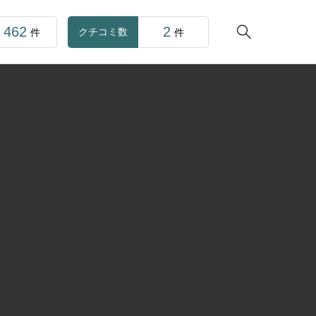
462
2

クチコミ数
件
件