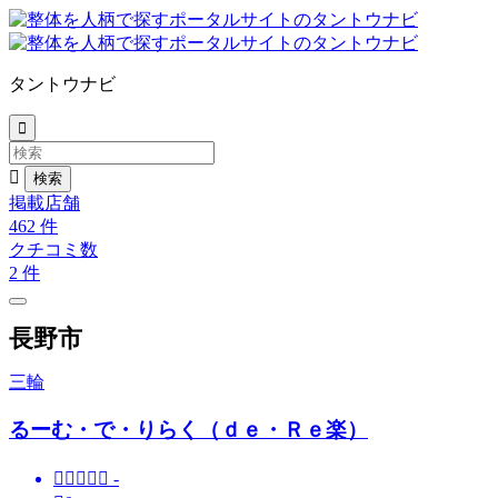
タントウナビ


掲載店舗
462
件
クチコミ数
2
件
長野市
三輪
るーむ・で・りらく（ｄｅ・Ｒｅ楽）





-