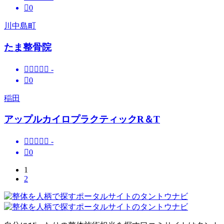

0
川中島町
たま整骨院





-

0
稲田
アップルカイロプラクティックR＆T





-

0
1
2