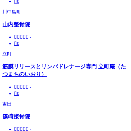

0
川中島町
山内整骨院





-

0
立町
筋膜リリースとリンパドレナージ専門 立町庵（た
つまちのいおり）





-

0
吉田
篠崎接骨院





-