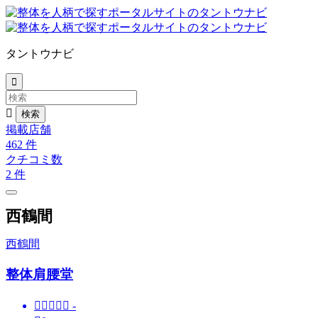
タントウナビ


掲載店舗
462
件
クチコミ数
2
件
西鶴間
西鶴間
整体肩腰堂





-