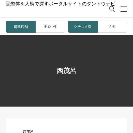

462
2
掲載店舗
クチコミ数
件
件
西茂呂
西茂呂