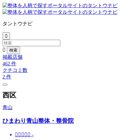
タントウナビ


掲載店舗
462
件
クチコミ数
2
件
西区
青山
ひまわり青山整体・整骨院





-