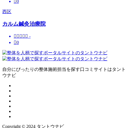

0
西区
カルム鍼灸治療院





-

0
自分にぴったりの整体施術担当を探す口コミサイトはタント
ウナビ
Copyright © 2024 タントウナビ