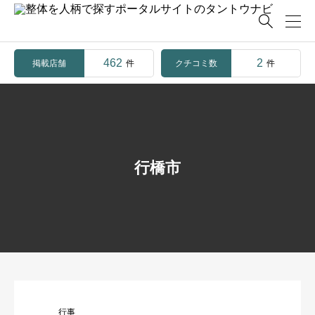

462
2
掲載店舗
クチコミ数
件
件
行橋市
行事