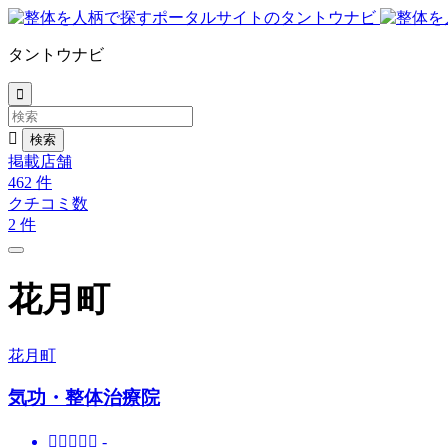
タントウナビ


掲載店舗
462
件
クチコミ数
2
件
花月町
花月町
気功・整体治療院





-