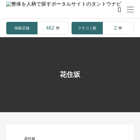

462
2
掲載店舗
クチコミ数
件
件
花住坂
花住坂