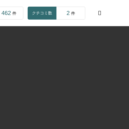
462
2

クチコミ数
件
件