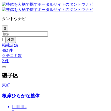
タントウナビ


掲載店舗
462
件
クチコミ数
2
件
磯子区
東町
根岸ひらがな整体





-