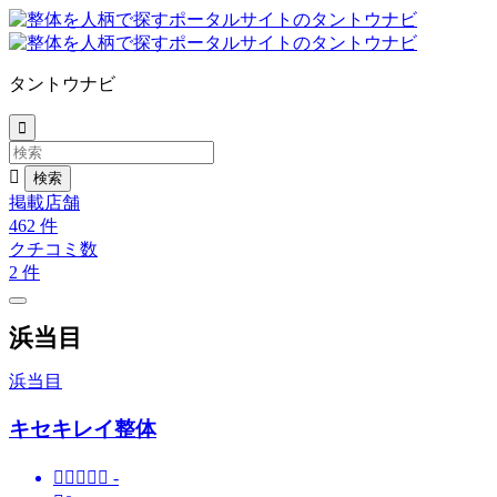
タントウナビ


掲載店舗
462
件
クチコミ数
2
件
浜当目
浜当目
キセキレイ整体





-